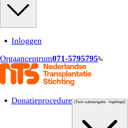
Inloggen
Orgaancentrum
071-5795795
Donatieprocedure
(Toon subnavigatie - Ingeklapt)