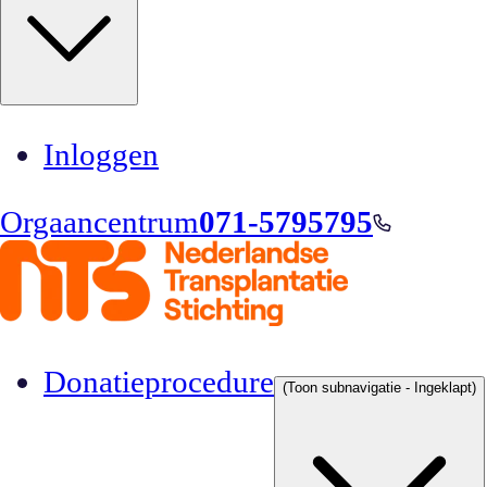
Inloggen
Orgaancentrum
071-5795795
Donatieprocedure
(Toon subnavigatie - Ingeklapt)