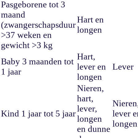
Pasgeborene tot 3
maand
Hart en
(zwangerschapsduur
longen
>37 weken en
gewicht >3 kg
Hart,
Baby 3 maanden tot
lever en
Lever
1 jaar
longen
Nieren,
hart,
Nieren
lever,
Kind 1 jaar tot 5 jaar
lever e
longen
longen
en dunne