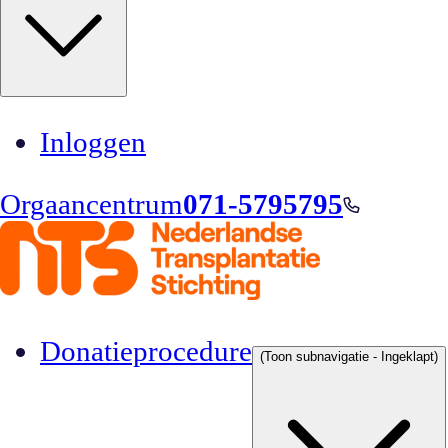
Inloggen
Orgaancentrum
071-5795795
Donatieprocedure
(Toon subnavigatie - Ingeklapt)