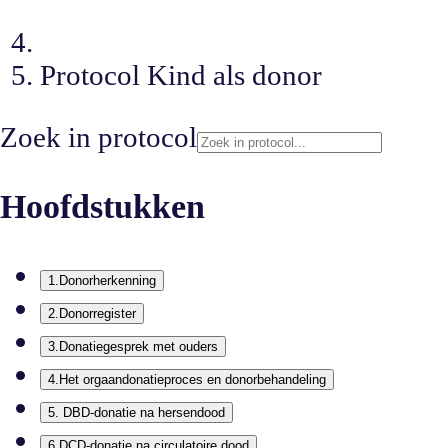
Protocol Kind als donor
Zoek in
protocol
Hoofdstukken
1
.
Donorherkenning
2
.
Donorregister
3
.
Donatiegesprek met ouders
4
.
Het orgaandonatieproces en donorbehandeling
5
.
DBD-donatie na hersendood
6
.
DCD-donatie na circulatoire dood