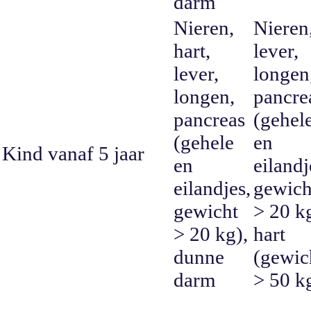
darm
Nieren,
Nieren
hart,
lever,
lever,
longen
longen,
pancre
pancreas
(gehel
(gehele
en
Kind vanaf 5 jaar
en
eilandj
eilandjes,
gewich
gewicht
> 20 k
> 20 kg),
hart
dunne
(gewic
darm
> 50 k