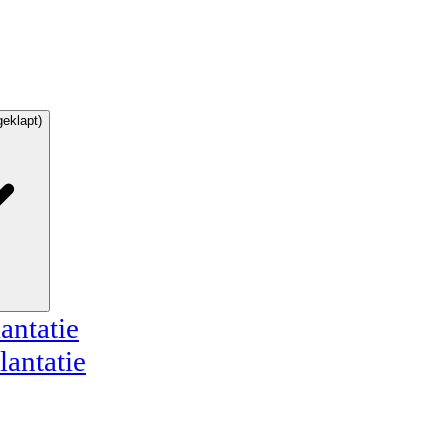
geklapt)
antatie
lantatie