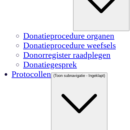
Donatieprocedure organen
Donatieprocedure weefsels
Donorregister raadplegen
Donatiegesprek
Protocollen
(Toon subnavigatie - Ingeklapt)