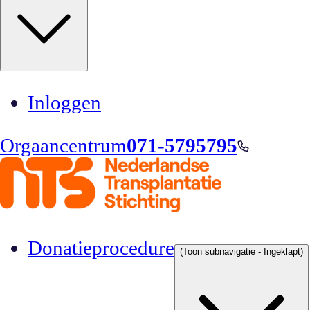
Inloggen
Orgaancentrum
071-5795795
Donatieprocedure
(Toon subnavigatie - Ingeklapt)