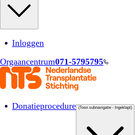
Inloggen
Orgaancentrum
071-5795795
Donatieprocedure
(Toon subnavigatie - Ingeklapt)