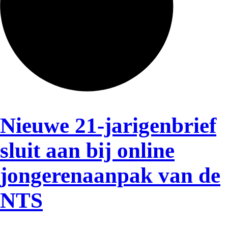
Nieuwe 21-jarigenbrief
sluit aan bij online
jongerenaanpak van de
NTS