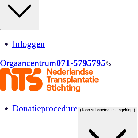
Inloggen
Orgaancentrum
071-5795795
Donatieprocedure
(Toon subnavigatie - Ingeklapt)