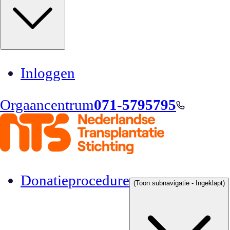
Inloggen
Orgaancentrum
071-5795795
Donatieprocedure
(Toon subnavigatie - Ingeklapt)