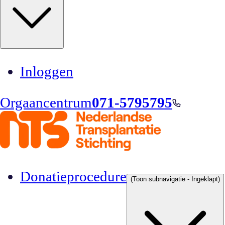
Inloggen
Orgaancentrum
071-5795795
Donatieprocedure
(Toon subnavigatie - Ingeklapt)