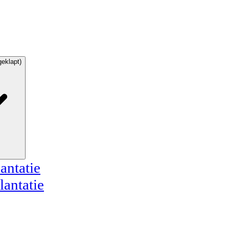
geklapt)
antatie
lantatie