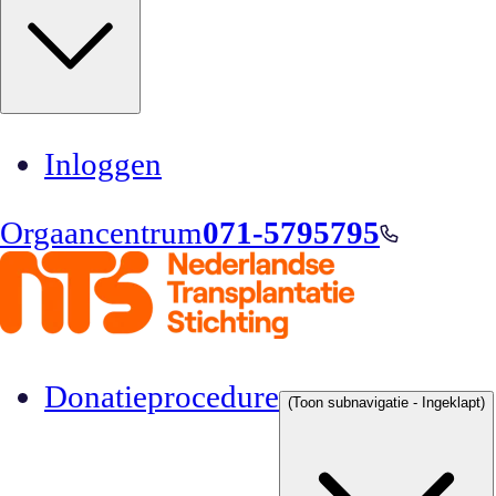
Inloggen
Orgaancentrum
071-5795795
Donatieprocedure
(Toon subnavigatie - Ingeklapt)