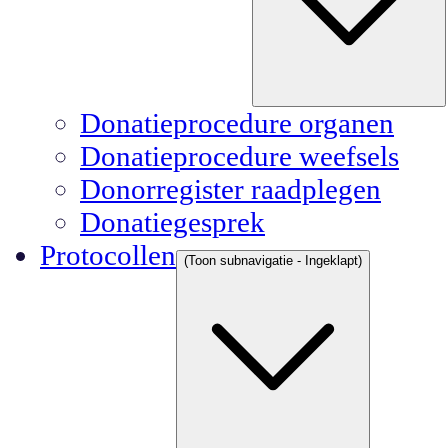
Donatieprocedure organen
Donatieprocedure weefsels
Donorregister raadplegen
Donatiegesprek
Protocollen
(Toon subnavigatie - Ingeklapt)