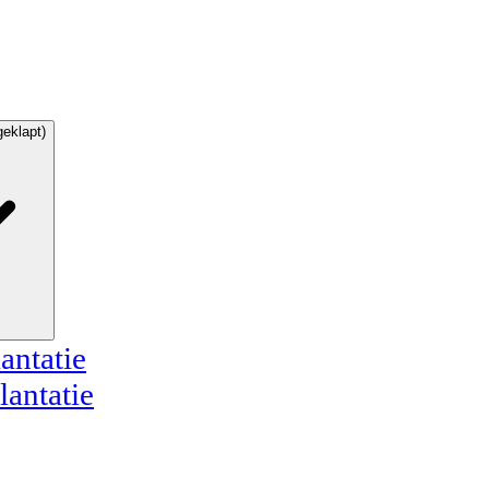
geklapt)
antatie
lantatie