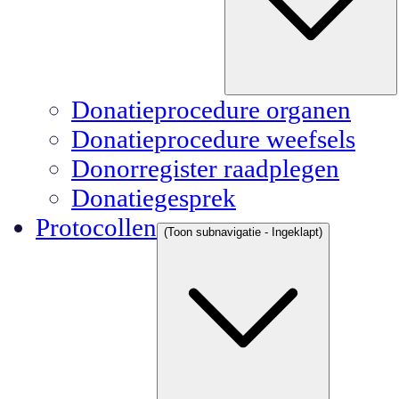
Donatieprocedure organen
Donatieprocedure weefsels
Donorregister raadplegen
Donatiegesprek
Protocollen
(Toon subnavigatie - Ingeklapt)