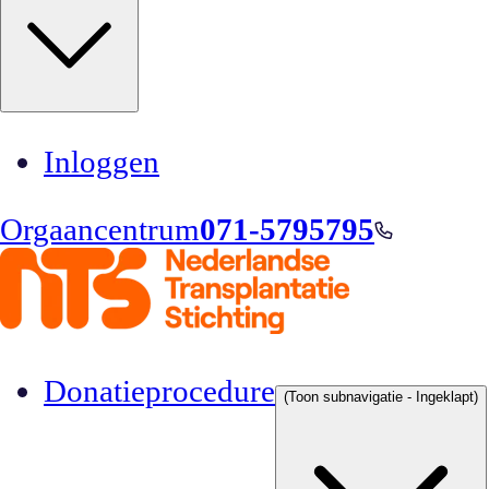
Inloggen
Orgaancentrum
071-5795795
Donatieprocedure
(Toon subnavigatie - Ingeklapt)