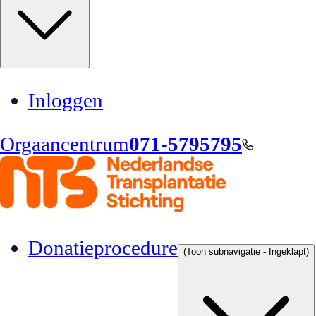
Inloggen
Orgaancentrum
071-5795795
Donatieprocedure
(Toon subnavigatie - Ingeklapt)