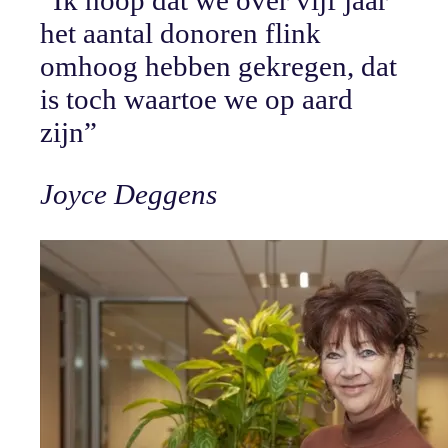
“
Ik hoop dat we over vijf jaar
het aantal donoren flink
omhoog hebben gekregen, dat
is toch waartoe we op aard
zijn
”
Joyce Deggens